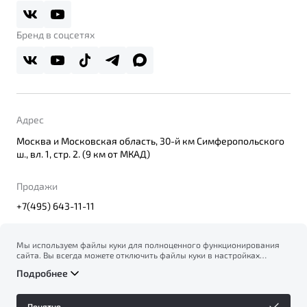
Belgee Плюс
Правовая информация
Реферальная программа
Бренд в соцсетях
Адрес
Москва и Московская область, 30-й км Симферопольского
ш., вл. 1, стр. 2. (9 км от МКАД)
Продажи
+7(495) 643-11-11
Мы используем файлы куки для полноценного функционирования
сайта. Вы всегда можете отключить файлы куки в настройках
© 2026
вашего браузера. Продолжая использовать сайт, вы соглашаетесь
Правовая информация
Подробнее
на сбор и использование файлов куки, и подтверждаете
Политика конфиденциальности персональных данных
ознакомление с информацией по сбору, использованию и
Официальный сайт Belgee в России
возможной блокировке файлов куки в
Политике
Сделано в ПЕРКС
Понятно
конфиденциальности
.