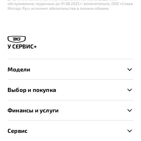
обслуживание, поданным до 31.08.2025 г. включительно, ООО «Слава
Моторс Рус» исполнит обязательства в полном объеме.
У СЕРВИС+
Модели
X50+
Выбор и покупка
S50
Автомобили в наличии
X70
Финансы и услуги
Спецпредложения и Акции
Автокредит
Записаться на тест-драйв
Сервис
Трейд-ин
Получить предложение