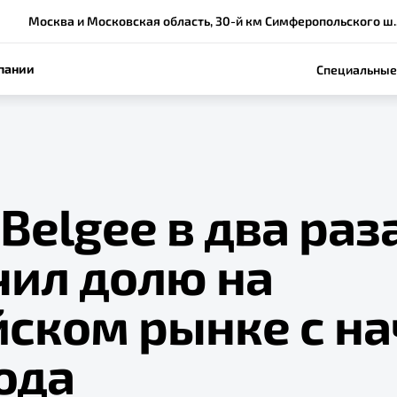
Москва и Московская область, 30-й км Симферопольского ш., вл
пании
Специальные
Belgee в два раз
чил долю на
йском рынке с на
ода