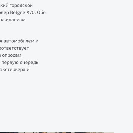
ркий городской
вер Belgee X70. Обе
 ожиданиям
ия автомобилем и
оответствует
м опросам,
в первую очередь
экстерьера и