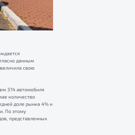
рждается
огласно данным
 увеличила свою
нем 374 автомобиля
 мае количество
едней доле рынка 4% и
и. По этому
дов, представленных