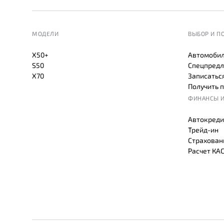
МОДЕЛИ
ВЫБОР И П
X50+
Автомобил
S50
Спецпредл
X70
Записаться
Получить 
ФИНАНСЫ И
Автокреди
Трейд-ин
Страхован
Расчет КА