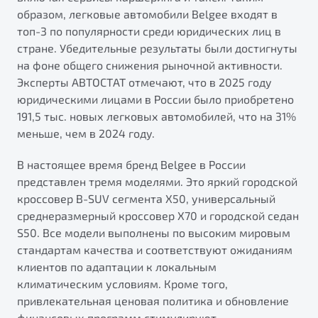
от 1 699 990 ₽*
образом, легковые автомобили Belgee входят в
Подробно
топ-3 по популярности среди юридических лиц в
Обзор
В наличии
стране. Убедительные результаты были достигнуты
на фоне общего снижения рыночной активности.
Эксперты АВТОСТАТ отмечают, что в 2025 году
X70
Будьте еще более уверены на дорогах с программой
"Помощь на дорогах"
юридическими лицами в России было приобретено
Автомобили в наличии
191,5 тыс. новых легковых автомобилей, что на 31%
Тест-драйв
Преимущества программы
меньше, чем в 2024 году.
Автокредит
Спецпредложения
В настоящее время бренд Belgee в России
представлен тремя моделями. Это яркий городской
кроссовер B-SUV сегмента X50, универсальный
Запись на сервис
среднеразмерный кроссовер X70 и городской седан
Калькулятор ТО
S50. Все модели выполнены по высоким мировым
Универсальный кроссовер
Клиентская поддержка
стандартам качества и соответствуют ожиданиям
от 2 499 990 ₽*
клиентов по адаптации к локальным
климатическим условиям. Кроме того,
Обзор
В наличии
привлекательная ценовая политика и обновление
финансовых программ стимулируют