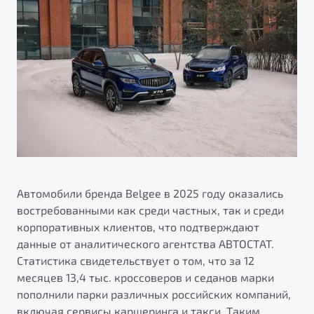
ПОДДЕРЖКА
Автокредит
О дилерском центре
Трейд-ин
Гарантия Belgee
Правовая информация
Яркий кроссовер
Страхование
Belgee Линк
от 2 219 990 ₽*
Расчет КАСКО
Belgee Клуб
Обзор
В наличии
Belgee Плюс
Реферальная программа
S50
Клиентская поддержка
Помощь на дорогах
Автомобили бренда Belgee в 2025 году оказались
востребованными как среди частных, так и среди
корпоративных клиентов, что подтверждают
данные от аналитического агентства АВТОСТАТ.
Статистика свидетельствует о том, что за 12
месяцев 13,4 тыс. кроссоверов и седанов марки
пополнили парки различных российских компаний,
Узнайте о специальных выгодах при покупке
Элегантный и практичный седан
включая сервисы каршеринга и такси. Таким
автомобиля Belgee