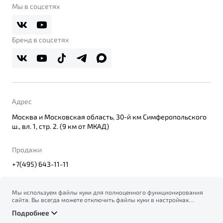
О дилерском центре
Мы в соцсетях
Belgee Плюс
Правовая информация
Реферальная программа
Бренд в соцсетях
Адрес
Москва и Московская область, 30-й км Симферопольского
ш., вл. 1, стр. 2. (9 км от МКАД)
Продажи
+7(495) 643-11-11
Мы используем файлы куки для полноценного функционирования
сайта. Вы всегда можете отключить файлы куки в настройках
© 2026
вашего браузера. Продолжая использовать сайт, вы соглашаетесь
Правовая информация
Подробнее
на сбор и использование файлов куки, и подтверждаете
Политика конфиденциальности персональных данных
ознакомление с информацией по сбору, использованию и