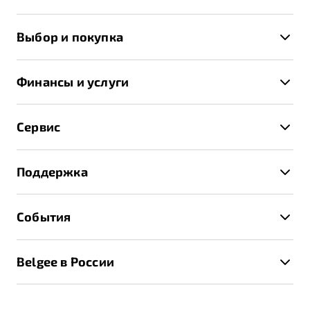
X50+
Выбор и покупка
S50
Автомобили в наличии
X70
Финансы и услуги
Спецпредложения и Акции
Автокредит
Записаться на тест-драйв
Сервис
Трейд-ин
Получить предложение
Записаться на сервис
Страхование
Поддержка
Руководство по эксплуатации
Расчет КАСКО
Гарантия Belgee
Техническое обслуживание
События
Клиентская поддержка
Калькулятор ТО
Новости
Помощь на дорогах
Belgee в России
Контакты
Belgee Линк
О бренде
Belgee Клуб