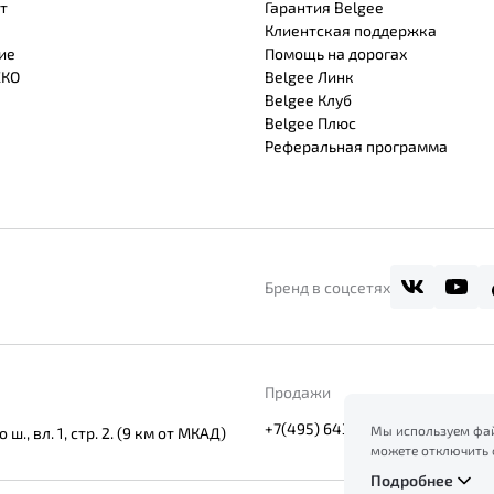
т
Гарантия Belgee
Клиентская поддержка
ие
Помощь на дорогах
СКО
Belgee Линк
Belgee Клуб
Belgee Плюс
Реферальная программа
Бренд в соцсетях
Продажи
+7(495) 643-11-11
Мы используем фай
, вл. 1, стр. 2. (9 км от МКАД)
можете отключить 
сайт, вы соглашает
Подробнее
ознакомление с ин