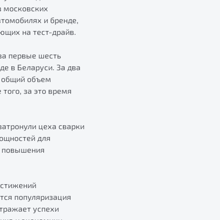
з московских
томобилях и бренде,
ющих на тест-драйв.
за первые шесть
е в Беларуси. За два
а общий объем
того, за это время
затронули цеха сварки
мощностей для
я повышения
остижений
тся популяризация
отражает успехи