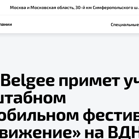
Москва и Московская область, 30-й км Симферопольского ш., вл
пании
Специальные
Belgee примет у
штабном
обильном фести
вижение» на ВД