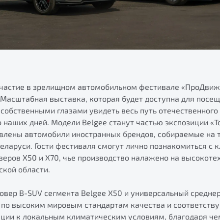
участие в зрелищном автомобильном фестивале «ПроДвиж
Масштабная выставка, которая будет доступна для посеще
 собственными глазами увидеть весь путь отечественного
о наших дней. Модели Belgee станут частью экспозиции «Т
авлены автомобили иностранных брендов, собираемые на 
Беларуси. Гости фестиваля смогут лично познакомиться с
веров X50 и X70, чье производство налажено на высокоте
кой области.
совер B-SUV сегмента Belgee X50 и универсальный средн
 по высоким мировым стандартам качества и соответств
ации к локальным климатическим условиям, благодаря че