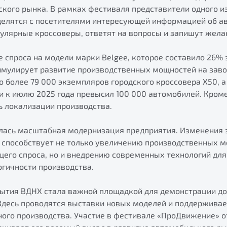
ского рынка. В рамках фестиваля представители одного и
делятся с посетителями интересующей информацией об ав
улярные кроссоверы, ответят на вопросы и запишут жела
 спроса на модели марки Belgee, которое составило 26% 
имулирует развитие производственных мощностей на завод
о более 79 000 экземпляров городского кроссовера X50, 
к июлю 2025 года превысил 100 000 автомобилей. Кроме 
ь локализации производства.
алась масштабная модернизация предприятия. Изменения 
о способствует не только увеличению производственных 
щего спроса, но и внедрению современных технологий дл
огичности производства.
рытия ВДНХ стала важной площадкой для демонстрации д
Здесь проводятся выставки новых моделей и поддерживае
ного производства. Участие в фестивале «ПроДвижение» 