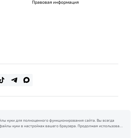
Правовая информация
лы куки для полноценного функционирования сайта. Вы всегда
файлы куки в настройках вашего браузера. Продолжая использовать
есь на сбор и использование файлов куки, и подтверждаете
формацией по сбору, использованию и возможной блокировке