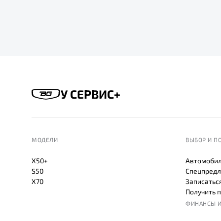
У СЕРВИС+
МОДЕЛИ
ВЫБОР И П
X50+
Автомобил
S50
Спецпредл
X70
Записаться
Получить 
ФИНАНСЫ И