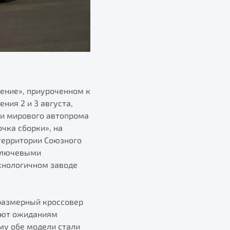
ение», приуроченном к
ния 2 и 3 августа,
 и мирового автопрома
очка сборки», на
территории Союзного
 ключевыми
хнологичном заводе
еразмерный кроссовер
уют ожиданиям
му обе модели стали